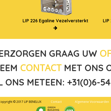
LIP 226 Egaline Vezelversterkt
LIP
OF
VERZORGEN GRAAG UW
CONTACT
EEM
MET ONS 
L ONS METEEN: +31(0)6-54
opyright © 2017 LIP BENELUX
Contact
Algemene Voorwaarden