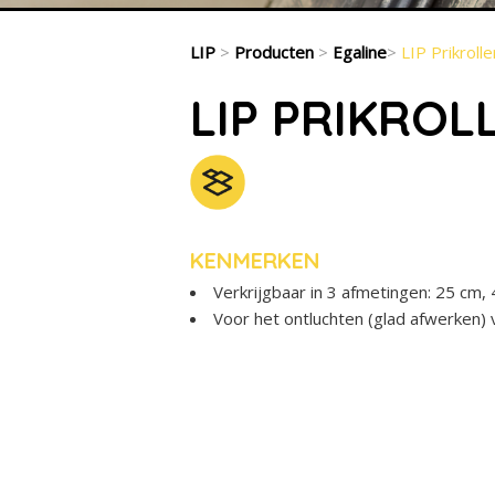
LIP
>
Producten
>
Egaline
>
LIP Prikrolle
LIP PRIKROL
KENMERKEN
Verkrijgbaar in 3 afmetingen: 25 cm
Voor het ontluchten (glad afwerken) 