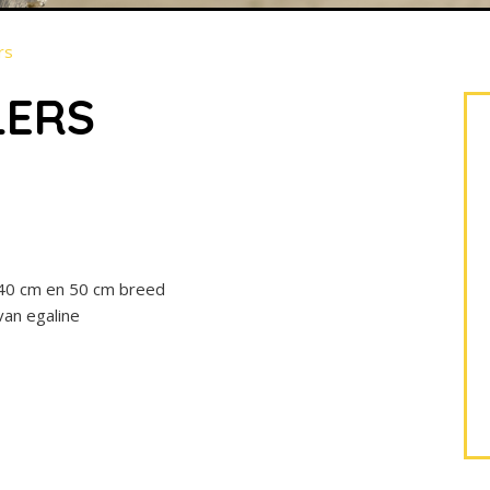
rs
LERS
, 40 cm en 50 cm breed
van egaline