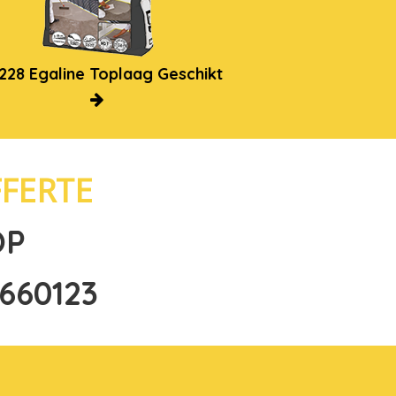
 228 Egaline Toplaag Geschikt
LIP Epox
FERTE
OP
660123