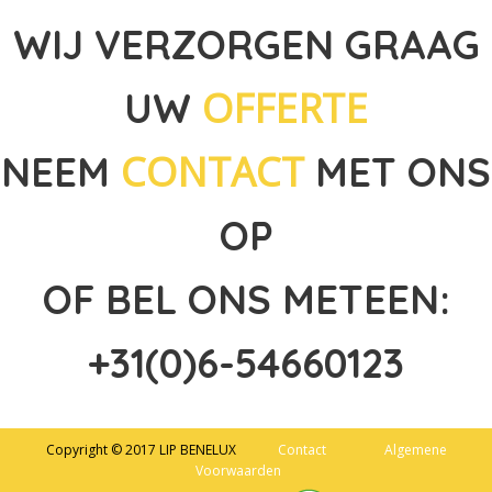
WIJ VERZORGEN GRAAG
OFFERTE
UW
CONTACT
NEEM
MET ONS
OP
OF BEL ONS METEEN:
+31(0)6-54660123
Copyright © 2017 LIP BENELUX
Contact
Algemene
Voorwaarden