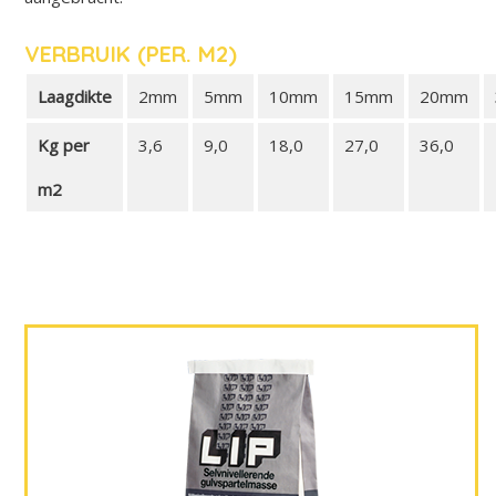
VERBRUIK (PER. M2)
Laagdikte
2mm
5mm
10mm
15mm
20mm
Kg per
3,6
9,0
18,0
27,0
36,0
m2