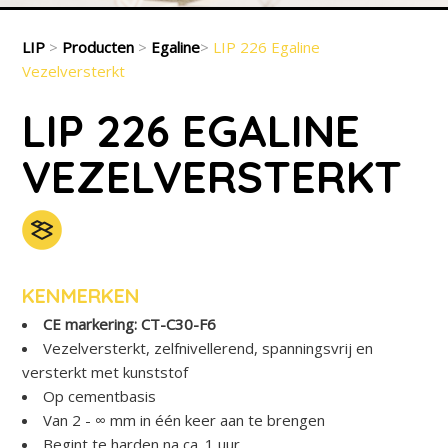
LIP
>
Producten
>
Egaline
>
LIP 226 Egaline
Vezelversterkt
LIP 226 EGALINE
VEZELVERSTERKT
KENMERKEN
CE markering: CT-C30-F6
Vezelversterkt, zelfnivellerend, spanningsvrij en
versterkt met kunststof
Op cementbasis
Van 2 - ∞ mm in één keer aan te brengen
Begint te harden na ca. 1 uur