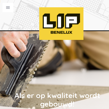
Als er op kwaliteit wordt
gebouwd!