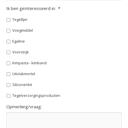
Ik ben geïnteresseerd in:
*
Tegellijm
Voegmiddel
Egaline
Voorstrijk
Kimpasta - kimband
Uitvlakmortel
Siliconenkit
Tegelverzorgingsproducten
Opmerking/vraag: